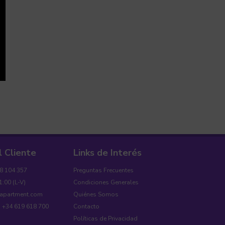
l Cliente
Links de Interés
18 104 357
Preguntas Frecuentes
1:00 (L-V)
Condiciones Generales
yapartment.com
Quiénes Somos
: +34 619 618 700
Contacto
Políticas de Privacidad