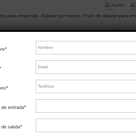
Ayuda
re*
*
mporal de apartamento en Pacíf
ono*
 de entrada*
 de salida*