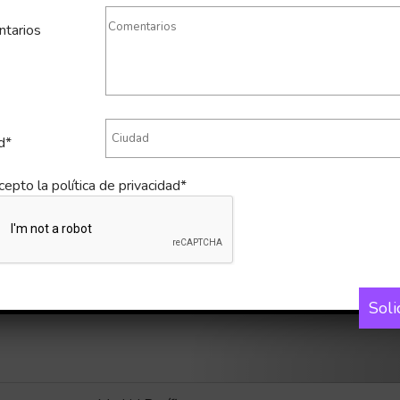
tarios
d*
cepto la
política de privacidad*
Soli