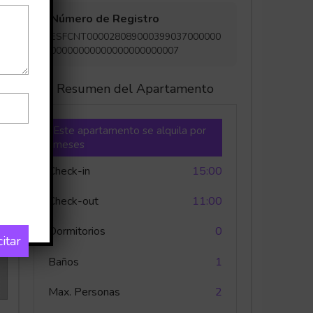
Número de Registro
ESFCNT000028089000399037000000
00000000000000000000007
Resumen del Apartamento
Este apartamento se alquila por
meses
Check-in
15:00
Check-out
11:00
Dormitorios
0
citar
Baños
1
Max. Personas
2