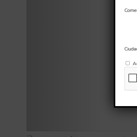
Comen
Ciuda
A