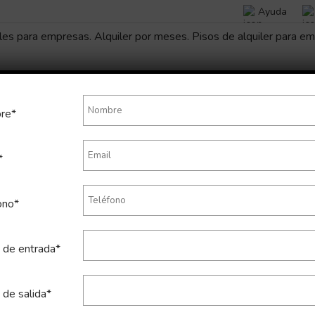
Ayuda
re*
*
mporal de apartamento en Aba
ono*
 de entrada*
 de salida*