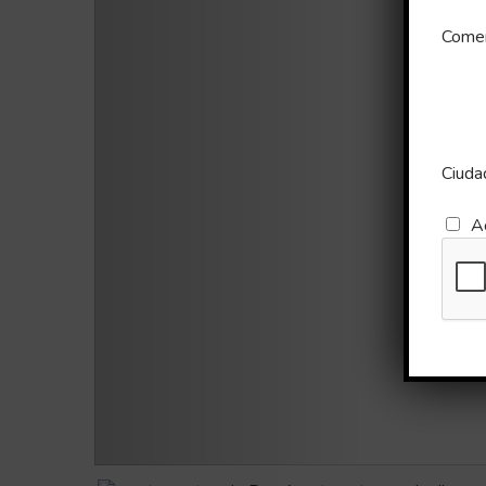
Comen
Ciuda
A