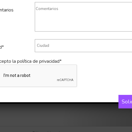
tarios
d*
cepto la
política de privacidad*
Soli