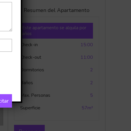
Resumen del Apartamento
Este apartamento se alquila por
años
Check-in
15:00
Check-out
11:00
Dormitorios
2
Baños
2
Max. Personas
5
citar
Superficie
57m²