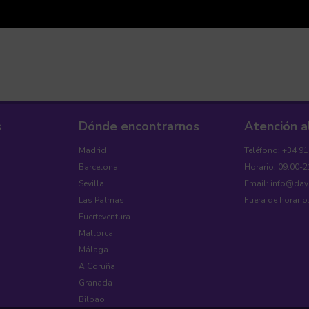
s
Dónde encontrarnos
Atención a
Madrid
Teléfono: +34 9
Barcelona
Horario: 09:00-2
Sevilla
Email: info@da
Las Palmas
Fuera de horario
Fuerteventura
Mallorca
Málaga
A Coruña
Granada
Bilbao