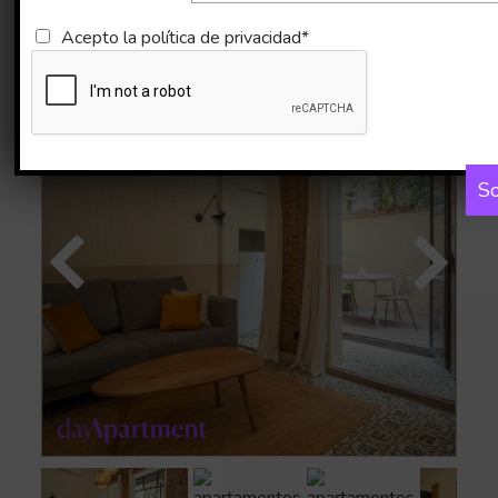
Imágenes
Mapa
Acepto la
política de privacidad*
So