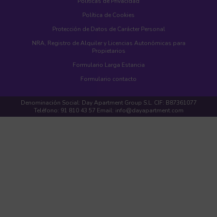
Políticas de Privacidad
Política de Cookies
Protección de Datos de Carácter Personal
NRA, Registro de Alquiler y Licencias Autonómicas para
Propietarios
Formulario Larga Estancia
Formulario contacto
Denominación Social: Day Apartment Group S.L. CIF: B87361077
Teléfono: 91 810 43 57 Email: info@dayapartment.com