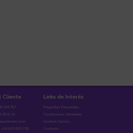
l Cliente
Links de Interés
18 104 357
Preguntas Frecuentes
1:00 (L-V)
Condiciones Generales
yapartment.com
Quiénes Somos
: +34 619 618 700
Contacto