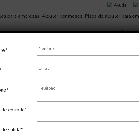
Ayuda
re*
*
poral de apartamento en Eixa
ono*
 de entrada*
 de salida*