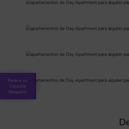
Realice su
Consulta
(Request)
De