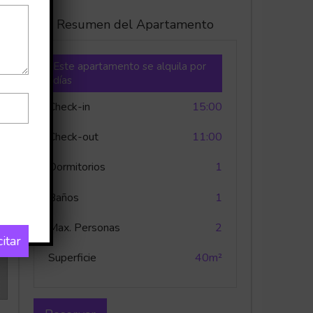
Resumen del Apartamento
Este apartamento se alquila por
días
Check-in
15:00
Check-out
11:00
Dormitorios
1
Baños
1
Max. Personas
2
citar
Superficie
40m²