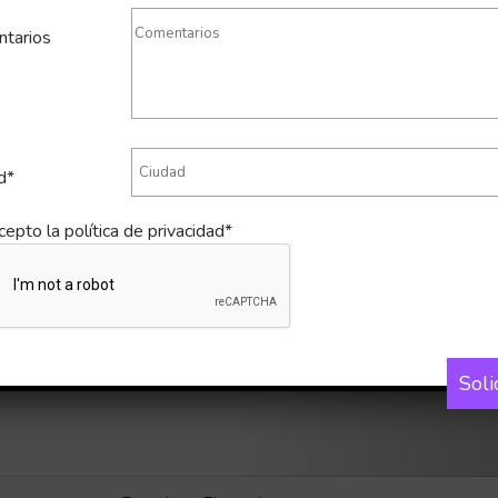
tarios
d*
cepto la
política de privacidad*
Soli