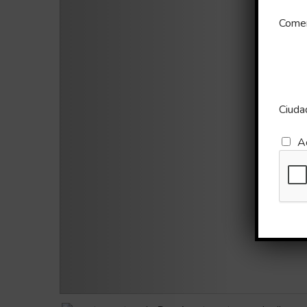
Comen
Ciuda
A