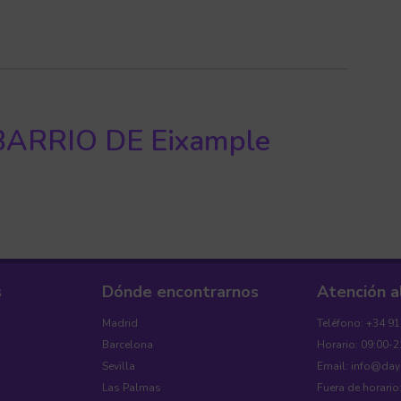
ARRIO DE Eixample
s
Dónde encontrarnos
Atención a
Madrid
Teléfono: +34 9
Barcelona
Horario: 09:00-2
Sevilla
Email: info@da
Las Palmas
Fuera de horario