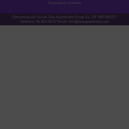
Formulario contacto
Denominación Social: Day Apartment Group S.L. CIF: B87361077
Teléfono: 91 810 43 57 Email: info@dayapartment.com