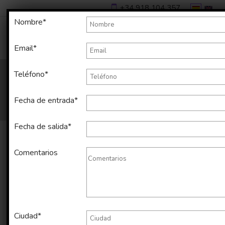
+34 918 104 357
Nombre*
Email*
Teléfono*
Fecha de entrada*
Fecha de salida*
Comentarios
Alquiler temporal de apartamento
en Distrito Centro (Málaga) de 35
m2
Ciudad*