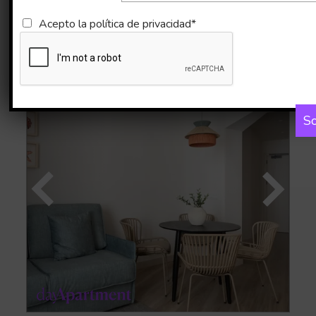
Acepto la
política de privacidad*
Imágenes
Mapa
So