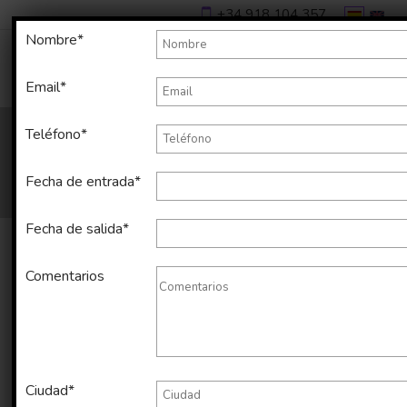
+34 918 104 357
Nombre*
Email*
Teléfono*
Fecha de entrada*
Fecha de salida*
Comentarios
Alquiler temporal de apartamento
en Distrito Centro (Málaga) de 41
m2
Ciudad*