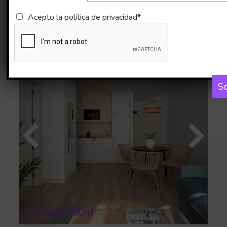
Acepto la
política de privacidad*
Imágenes
Mapa
So