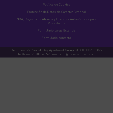
Política de Cookies
Protección de Datos de Carácter Personal
NRA, Registro de Alquiler y Licencias Autonómicas para
Propietarios
Formulario Larga Estancia
Formulario contacto
Denominación Social: Day Apartment Group S.L. CIF: B87361077
Teléfono: 91 810 43 57 Email: info@dayapartment.com