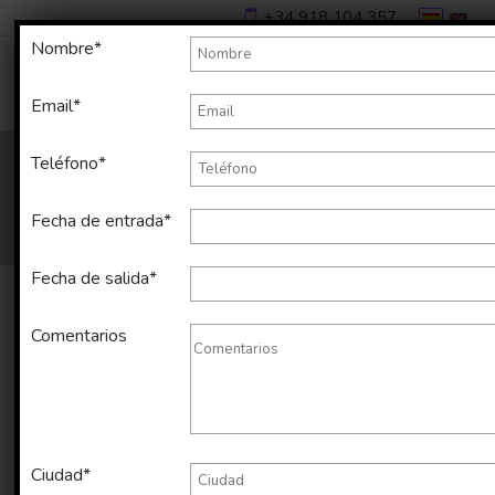
+34 918 104 357
Nombre*
Email*
Teléfono*
Fecha de entrada*
Fecha de salida*
Comentarios
Alquiler temporal de apartamento
en Eixample de 69 m2
Ciudad*