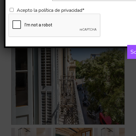
Imágenes
Mapa
Acepto la
política de privacidad*
So