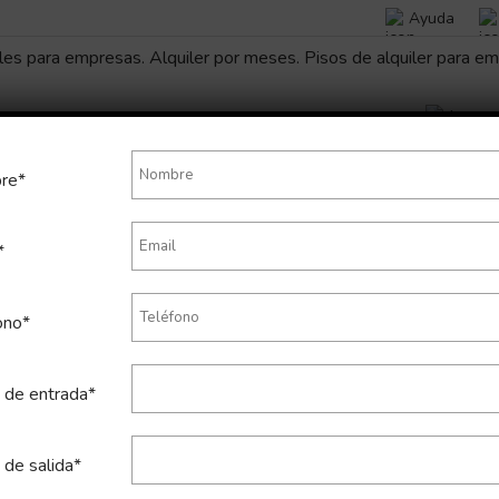
Ayuda
re*
*
poral de apartamento en Chama
ono*
 de entrada*
 de salida*