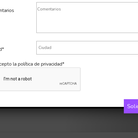
tarios
d*
cepto la
política de privacidad*
Soli