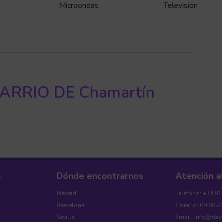
Microondas
Televisión
ARRIO DE Chamartín
s
Dónde encontrarnos
Atención a
Madrid
Teléfono: +34 9
Barcelona
Horario: 09:00-2
Sevilla
Email: info@da