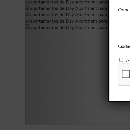
Comen
Ciuda
A