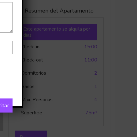
Resumen del Apartamento
Este apartamento se alquila por
días
Check-in
15:00
Check-out
11:00
Dormitorios
2
Baños
1
Max. Personas
4
citar
Superficie
75m²