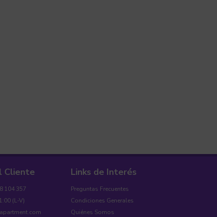
l Cliente
Links de Interés
18 104 357
Preguntas Frecuentes
1:00 (L-V)
Condiciones Generales
yapartment.com
Quiénes Somos