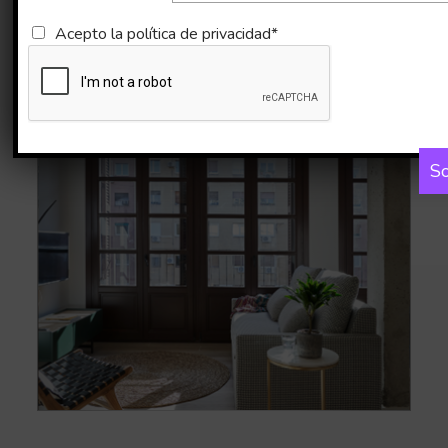
Imágenes
Mapa
Acepto la
política de privacidad*
So