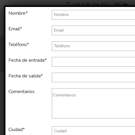
+34 918 104 357
Nombre*
Email*
Teléfono*
Fecha de entrada*
Fecha de salida*
Comentarios
Alquiler temporal de apartamento
en El Born de 50 m2
Ciudad*