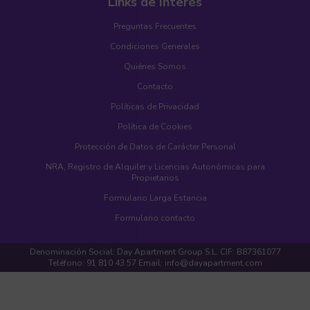
Links de Interés
Preguntas Frecuentes
Condiciones Generales
Quiénes Somos
Contacto
Políticas de Privacidad
Política de Cookies
Protección de Datos de Carácter Personal
NRA, Registro de Alquiler y Licencias Autonómicas para
Propietarios
Formulario Larga Estancia
Formulario contacto
Denominación Social: Day Apartment Group S.L. CIF: B87361077
Teléfono: 91 810 43 57 Email: info@dayapartment.com