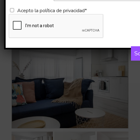
Imágenes
Mapa
Acepto la
política de privacidad*
So