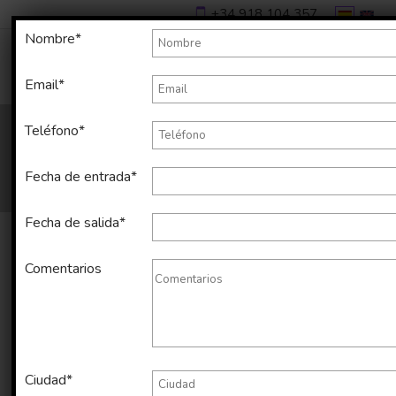
+34 918 104 357
Nombre*
Email*
Teléfono*
Fecha de entrada*
Fecha de salida*
Comentarios
Alquiler temporal de apartamento
en Candelaria de 55 m2
Ciudad*