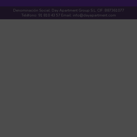
Denominación Social: Day Apartment Group S.L. CIF: B87361077
Teléfono: 91 810 43 57 Email: info@dayapartment.com