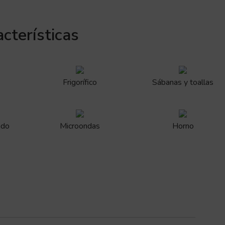
cterísticas
Frigorífico
Sábanas y toallas
ado
Microondas
Horno