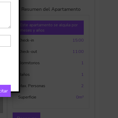
Resumen del Apartamento
Este apartamento se alquila por
meses y años
Check-in
15:00
Check-out
11:00
Dormitorios
1
Baños
1
Max. Personas
2
citar
Superficie
0m²