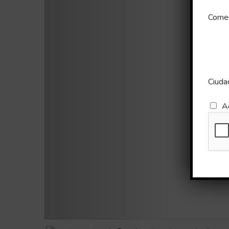
Comen
Ciuda
A