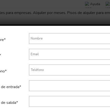
Ayuda
re*
*
mporal de apartamento en Eixa
ono*
 de entrada*
 de salida*