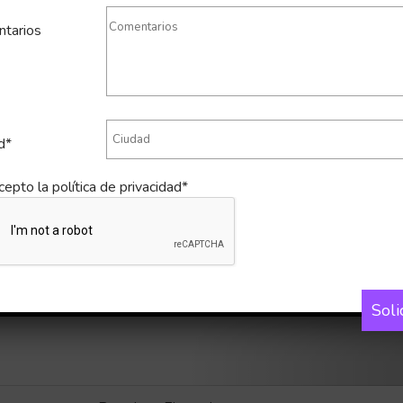
tarios
d*
cepto la
política de privacidad*
Soli