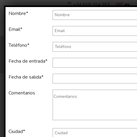
+34 918 104 357
Nombre*
Email*
Teléfono*
Fecha de entrada*
Fecha de salida*
Comentarios
Alquiler temporal de apartamento
en Eixample de 65 m2
Ciudad*