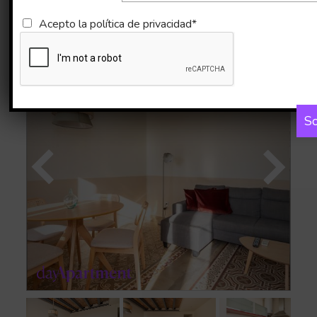
Imágenes
Mapa
Acepto la
política de privacidad*
So