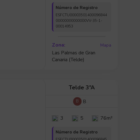
Número de Registro
ESFCTU00003501400096844
00000000000000VV-35-1-
00014953
Zona:
Mapa
Las Palmas de Gran
Canaria (Telde)
Telde 3ºA
B
B
3
5
76m²
Número de Registro
ESFCTU00003501400096845