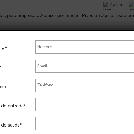
Ayuda
re*
*
s son los resultados de tu bús
ono*
 de entrada*
Lista
Mapa
 de salida*