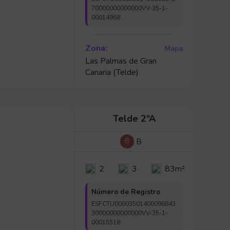
70000000000000VV-35-1-
00014968
Zona:
Mapa
Las Palmas de Gran
Canaria (Telde)
Telde 2ºA
B
B
2
3
83m²
Número de Registro
ESFCTU00003501400096843
30000000000000VV-35-1-
00015518