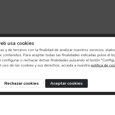
eb usa cookies
as y de terceros con la finalidad de analizar nuestros servicios, elab
ar contenidos. Para aceptar todas las finalidades indicadas pulse el b
e configurar o rechazar dichas finalidades pulsando el botón "Config
l uso de las cookies y sus derechos, acceda a nuestra
política de co
Rechazar cookies
Aceptar cookies
s
Dónde encontrarnos
Atención a
Madrid
Teléfono: +34 9