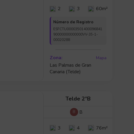
2
3
60m²
Número de Registro
ESFCTU00003501400096841
90000000000000VV-35-1-
00020288
Zona:
Mapa
Las Palmas de Gran
Canaria (Telde)
Telde 2ºB
B
B
3
4
76m²