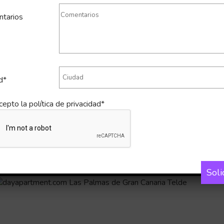
tarios
d*
cepto la
política de privacidad*
Soli