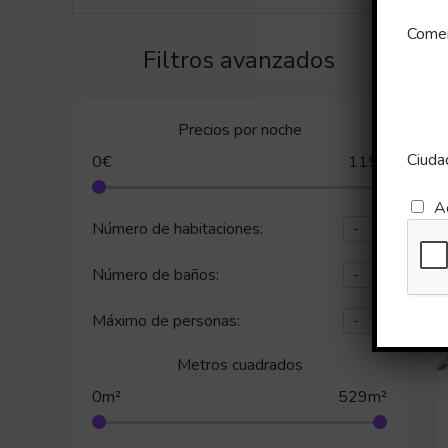
Comen
Filtros avanzados
Precios por noche
Ciuda
0€
115€
A
Número de habitaciones:
Número de baños:
Máximo de personas:
Metros cuadrados
0m²
529m²