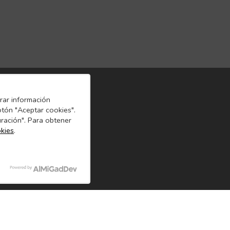
orar información
otón "Aceptar cookies".
uración". Para obtener
okies
.
l Cliente
Links de Interés
18 104 357
Preguntas Frecuentes