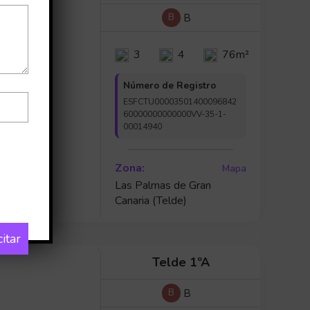
B
B
3
4
76m²
Número de Registro
ESFCTU00003501400096842
60000000000000VV-35-1-
00014940
Zona:
Mapa
Las Palmas de Gran
Canaria (Telde)
citar
Telde 1ºA
B
B