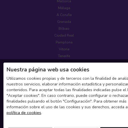
Mallorca
Málaga
A Coruña
Granada
Bilbao
Ciudad Real
Pamplona
Vitoria
Tenerife
Denia
Nuestra página web usa cookies
Alicante
Benidorm
Utilizamos cookies propias y de terceros con la finalidad de anali
nuestros servicios, elaborar información estadística y personaliza
Zaragoza
contenidos. Para aceptar todas las finalidades indicadas pulse el
"Aceptar cookies". En caso contrario, puede configurar o rechaza
Atención al Cliente
finalidades pulsando el botón "Configuración". Para obtener más
información sobre el uso de las cookies y sus derechos, acceda a
Teléfono: +34 918 104 357
política de cookies
.
Horario: 09:00-21:00 (L-V)
Email: info@dayapartment.com
Fuera de horario: +34 619 618 700