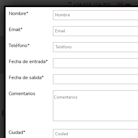
+34 918 104 357
Nombre*
Email*
Teléfono*
Fecha de entrada*
Fecha de salida*
Comentarios
Estos son los resultados de tu búsqueda
Mostrando página
1
de
186
Ciudad*
Ordenar por: