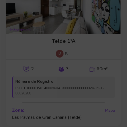
Telde 1ºA
B
B
2
3
60m²
Número de Registro
ESFCTU0000350140009684190000000000000VV-35-1-
00020288
Zona:
Mapa
Las Palmas de Gran Canaria (Telde)