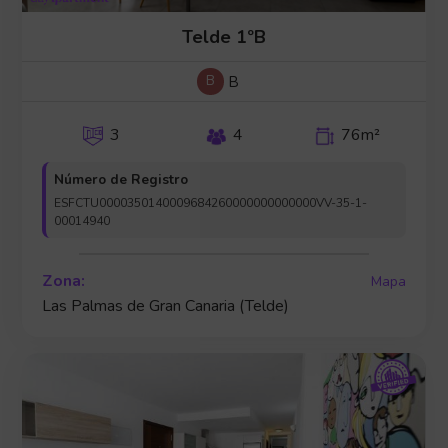
Telde 1ºB
B
B
3
4
76m²
Número de Registro
ESFCTU0000350140009684260000000000000VV-35-1-
00014940
Zona:
Mapa
Las Palmas de Gran Canaria (Telde)