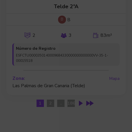
Telde 2ºA
B
B
2
3
83m²
Número de Registro
ESFCTU0000350140009684330000000000000VV-35-1-
00015518
Zona:
Mapa
Las Palmas de Gran Canaria (Telde)
1
2
..
186