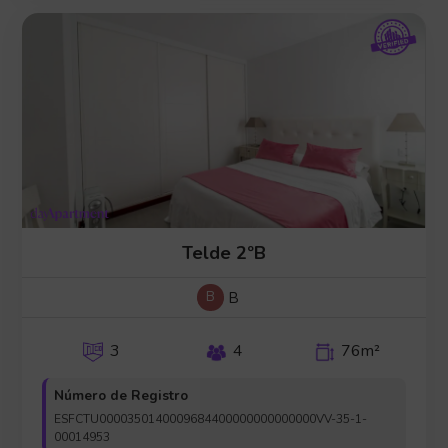
Telde 2ºB
B
B
3
4
76m²
Número de Registro
ESFCTU0000350140009684400000000000000VV-35-1-
00014953