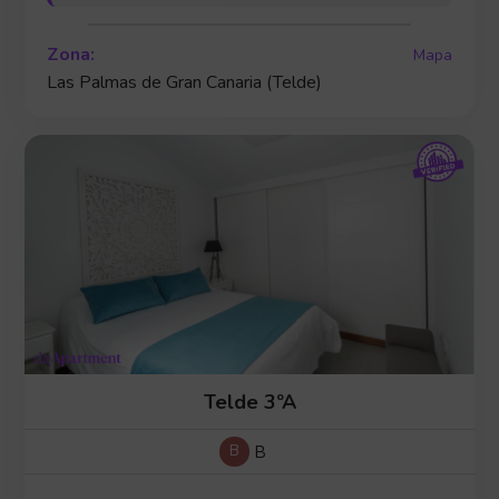
Zona:
Mapa
Las Palmas de Gran Canaria (Telde)
Telde 3ºA
B
B