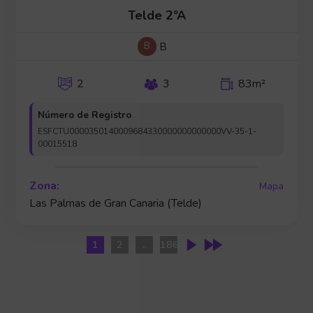
Telde 2ºA
B
B
2
3
83m²
Número de Registro
ESFCTU0000350140009684330000000000000VV-35-1-
00015518
Zona:
Mapa
Las Palmas de Gran Canaria (Telde)
1
2
..
186