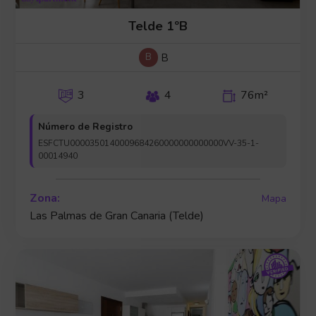
Telde 1ºB
B
B
3
4
76m²
Número de Registro
ESFCTU0000350140009684260000000000000VV-35-1-
00014940
Zona:
Mapa
Las Palmas de Gran Canaria (Telde)