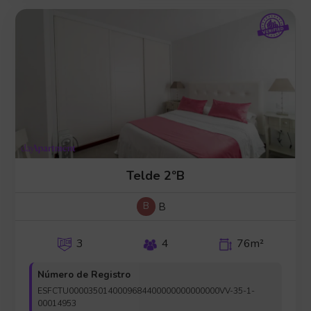
Telde 2ºB
B
B
3
4
76m²
Número de Registro
ESFCTU0000350140009684400000000000000VV-35-1-
00014953