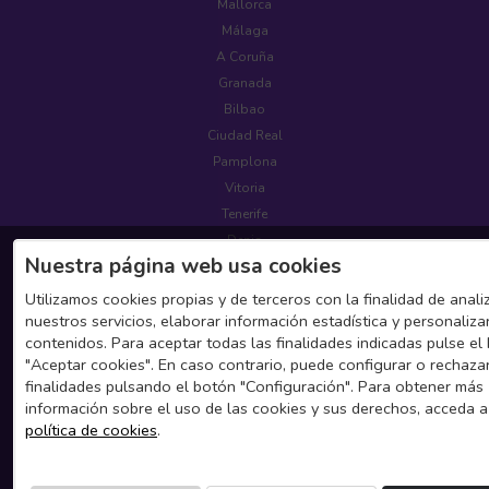
Mallorca
Málaga
A Coruña
Granada
Bilbao
Ciudad Real
Pamplona
Vitoria
Tenerife
Denia
Nuestra página web usa cookies
Alicante
Benidorm
Utilizamos cookies propias y de terceros con la finalidad de anali
nuestros servicios, elaborar información estadística y personaliza
Zaragoza
contenidos. Para aceptar todas las finalidades indicadas pulse el
"Aceptar cookies". En caso contrario, puede configurar o rechaza
Atención al Cliente
finalidades pulsando el botón "Configuración". Para obtener más
información sobre el uso de las cookies y sus derechos, acceda a
Teléfono: +34 918 104 357
política de cookies
.
Horario: 09:00-21:00 (L-V)
Email: info@dayapartment.com
Fuera de horario: +34 619 618 700