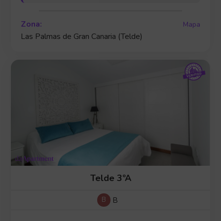
Zona:
Mapa
Las Palmas de Gran Canaria (Telde)
Telde 3ºA
B
B