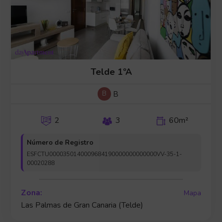
Telde 1ºA
B
B
2
3
60m²
Número de Registro
ESFCTU0000350140009684190000000000000VV-35-1-
00020288
Zona:
Mapa
Las Palmas de Gran Canaria (Telde)