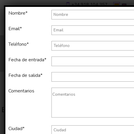
+34 918 104 357
Nombre*
Email*
Teléfono*
Fecha de entrada*
Fecha de salida*
Comentarios
Estos son los resultados de tu búsqueda
Mostrando página
1
de
186
Ciudad*
Ordenar por: