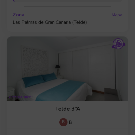
Zona:
Mapa
Las Palmas de Gran Canaria (Telde)
Telde 3ºA
B
B