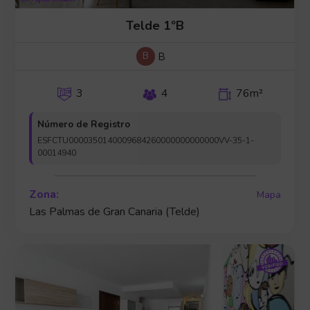
Telde 1ºB
B
B
3
4
76m²
Número de Registro
ESFCTU0000350140009684260000000000000VV-35-1-
00014940
Zona:
Mapa
Las Palmas de Gran Canaria (Telde)