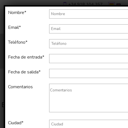
+34 918 104 357
Nombre*
Email*
Teléfono*
Fecha de entrada*
Fecha de salida*
Comentarios
Estos son los resultados de tu búsqueda
Mostrando página
1
de
186
Ciudad*
Ordenar por: