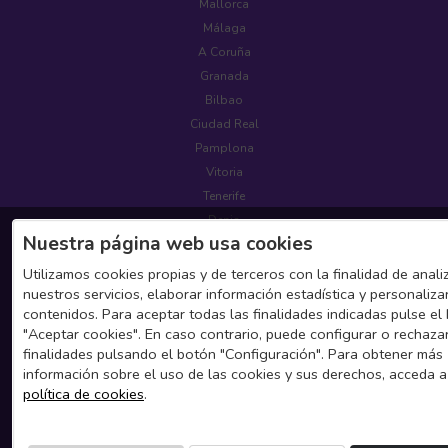
Mallorca
Málaga
A Coruña
Granada
Bilbao
Ciudad Real
Pamplona
Vitoria
Tenerife
Denia
Nuestra página web usa cookies
Alicante
Benidorm
Utilizamos cookies propias y de terceros con la finalidad de anali
nuestros servicios, elaborar información estadística y personaliza
Zaragoza
contenidos. Para aceptar todas las finalidades indicadas pulse el
"Aceptar cookies". En caso contrario, puede configurar o rechaza
Atención al Cliente
finalidades pulsando el botón "Configuración". Para obtener más
información sobre el uso de las cookies y sus derechos, acceda a
Teléfono: +34 918 104 357
política de cookies
.
Horario: 09:00-21:00 (L-V)
Email: info@dayapartment.com
Fuera de horario: +34 619 618 700