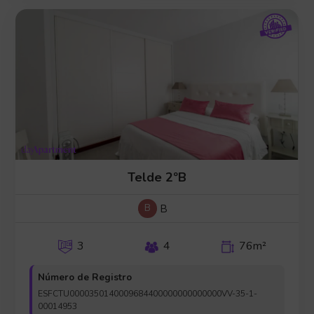
Telde 2ºB
B
B
3
4
76m²
Número de Registro
ESFCTU0000350140009684400000000000000VV-35-1-
00014953