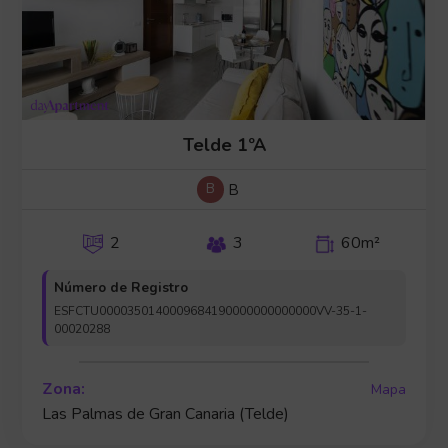
Telde 1ºA
B
B
2
3
60m²
Número de Registro
ESFCTU0000350140009684190000000000000VV-35-1-
00020288
Zona:
Mapa
Las Palmas de Gran Canaria (Telde)