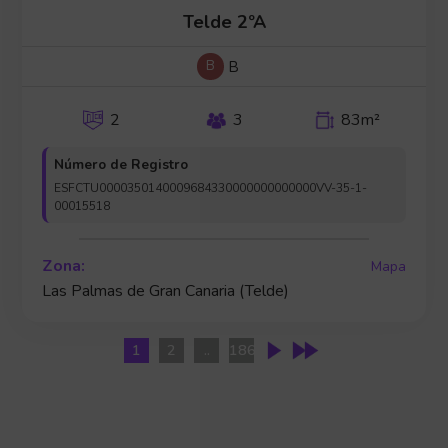
Telde 2ºA
B
B
2
3
83m²
Número de Registro
ESFCTU0000350140009684330000000000000VV-35-1-
00015518
Zona:
Mapa
Las Palmas de Gran Canaria (Telde)
1
2
..
186