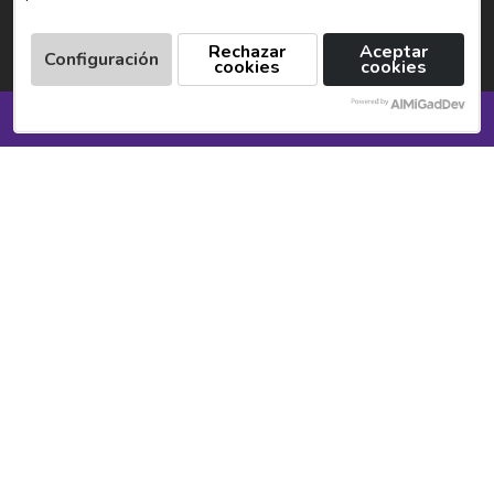
Rechazar
Aceptar
Configuración
cookies
cookies
SOLICITA INFORMACIÓN
Look, Book & Enjoy
Selecciona
Reserva tu
Recibe la
destino
fecha
confirmación