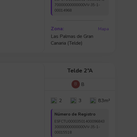
70000000000000VV-35-1-
00014968
Zona:
Mapa
Las Palmas de Gran
Canaria (Telde)
Telde 2ºA
B
B
2
3
83m²
Número de Registro
ESFCTU00003501400096843
30000000000000VV-35-1-
00015518