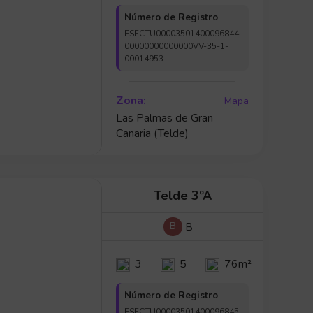
Número de Registro
ESFCTU00003501400096844
00000000000000VV-35-1-
00014953
Zona:
Mapa
Las Palmas de Gran
Canaria (Telde)
Telde 3ºA
B
B
3
5
76m²
Número de Registro
ESFCTU00003501400096845