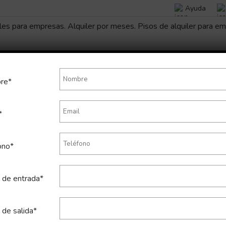
Ayuda
re*
*
s son los resultados de tu bús
ono*
 de entrada*
Lista
Mapa
 de salida*