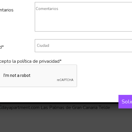
tarios
d*
cepto la
política de privacidad*
Soli