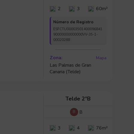
2
3
60m²
Número de Registro
ESFCTU00003501400096841
90000000000000VV-35-1-
00020288
Zona:
Mapa
Las Palmas de Gran
Canaria (Telde)
Telde 2ºB
B
B
3
4
76m²