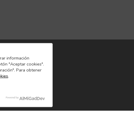
orar información
otón "Aceptar cookies".
uración". Para obtener
okies
.
l Cliente
Links de Interés
18 104 357
Preguntas Frecuentes