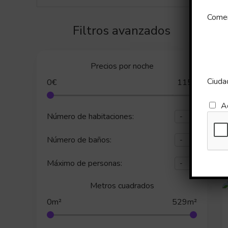
Comen
Filtros avanzados
Precios por noche
Ciuda
0€
115€
A
Número de habitaciones:
Número de baños:
Máximo de personas:
Metros cuadrados
0m²
529m²