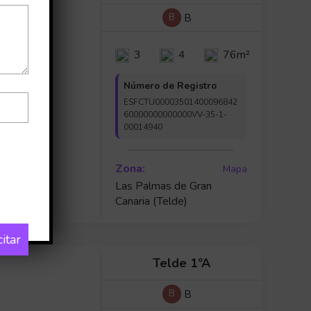
B
B
3
4
76m²
Número de Registro
ESFCTU00003501400096842
60000000000000VV-35-1-
00014940
Zona:
Mapa
Las Palmas de Gran
Canaria (Telde)
citar
Telde 1ºA
B
B