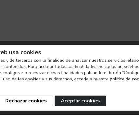
eb usa cookies
as y de terceros con la finalidad de analizar nuestros servicios, elab
ar contenidos. Para aceptar todas las finalidades indicadas pulse el b
e configurar o rechazar dichas finalidades pulsando el botón "Config
l uso de las cookies y sus derechos, acceda a nuestra
política de co
Rechazar cookies
Aceptar cookies
s
Dónde encontrarnos
Atención a
Madrid
Teléfono: +34 9