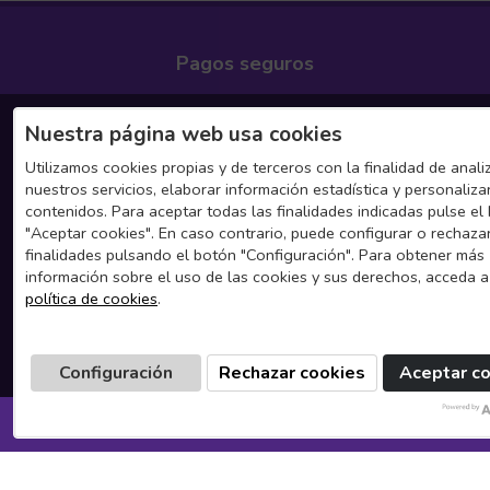
Pagos seguros
Redes sociales
Nuestra página web usa cookies
Utilizamos cookies propias y de terceros con la finalidad de anali
Linkedin
nuestros servicios, elaborar información estadística y personaliza
contenidos. Para aceptar todas las finalidades indicadas pulse el
Youtube
"Aceptar cookies". En caso contrario, puede configurar o rechaza
finalidades pulsando el botón "Configuración". Para obtener más
Dónde encontrarnos
información sobre el uso de las cookies y sus derechos, acceda a
política de cookies
.
Madrid
Barcelona
Sevilla
Configuración
Rechazar cookies
Aceptar c
Las Palmas
Fuerteventura
SOLICITA INFORMACIÓN
Mallorca
Málaga