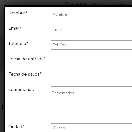
+34 918 104 357
Nombre*
Email*
Teléfono*
Fecha de entrada*
Fecha de salida*
Comentarios
Estos son los resultados de tu búsqueda
Mostrando página
1
de
1
Ciudad*
Ordenar por: