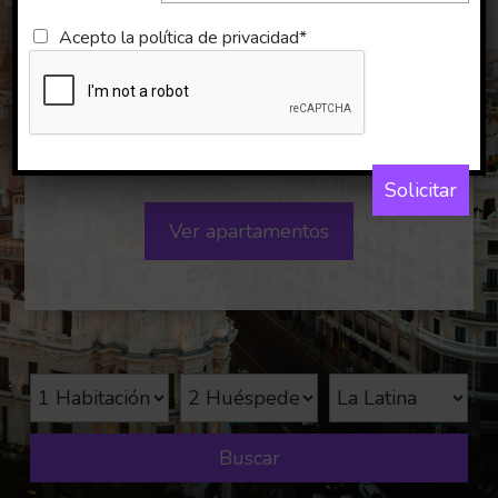
Apartamentos
Acepto la
política de privacidad*
para Empresas
en La Latina
Solicitar
Ver apartamentos
Buscar