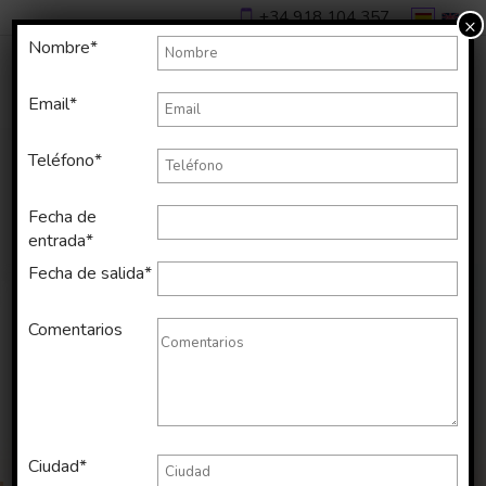
+34 918 104 357
×
Nombre*
Email*
Teléfono*
Fecha de
entrada*
Fecha de salida*
Comentarios
Alquiler de
Ciudad*