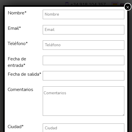
+34 918 104 357
×
Nombre*
Email*
Teléfono*
Fecha de
entrada*
Fecha de salida*
Comentarios
Alquiler de
Ciudad*