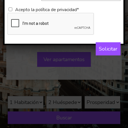
Apartamentos
Acepto la
política de privacidad*
para Empresas
en Prosperidad
Solicitar
Ver apartamentos
Buscar