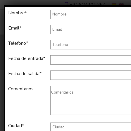
+34 918 104 357
Nombre*
Email*
Teléfono*
Fecha de entrada*
Fecha de salida*
Comentarios
Alquiler temporal de apartamento
en Sants de 65 m2
Ciudad*