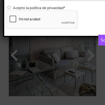
Imágenes
Mapa
Acepto la
política de privacidad*
So