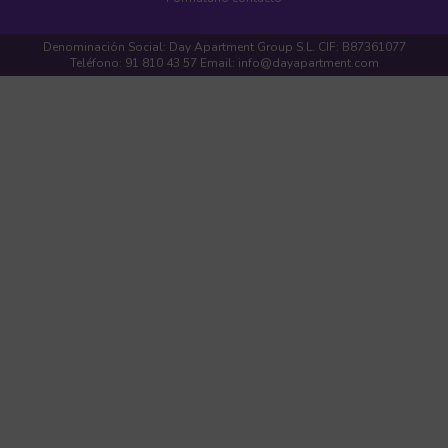
Denominación Social: Day Apartment Group S.L. CIF: B87361077
Teléfono: 91 810 43 57 Email: info@dayapartment.com