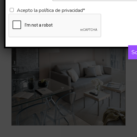
Imágenes
Mapa
Acepto la
política de privacidad*
So