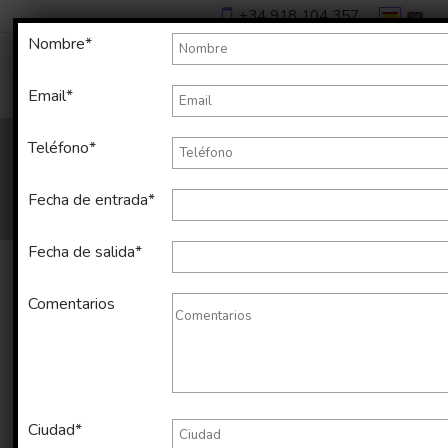
+34 918 104 357
Nombre*
Email*
Teléfono*
Fecha de entrada*
Fecha de salida*
Comentarios
Alquiler temporal de apartamento
en Sants de 65 m2
Ciudad*