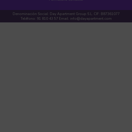
Denominación Social: Day Apartment Group S.L. CIF: B87361077
Teléfono: 91 810 43 57 Email: info@dayapartment.com