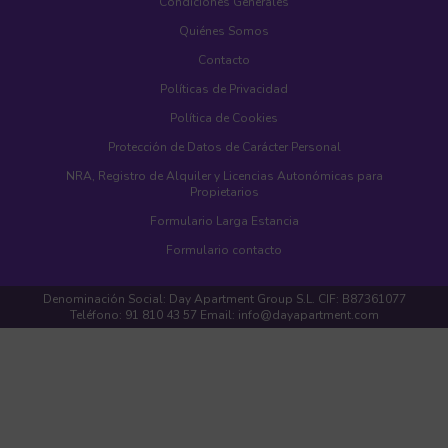
Condiciones Generales
Quiénes Somos
Contacto
Políticas de Privacidad
Política de Cookies
Protección de Datos de Carácter Personal
NRA, Registro de Alquiler y Licencias Autonómicas para
Propietarios
Formulario Larga Estancia
Formulario contacto
Denominación Social: Day Apartment Group S.L. CIF: B87361077
Teléfono: 91 810 43 57 Email: info@dayapartment.com