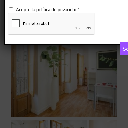
Imágenes
Mapa
Acepto la
política de privacidad*
So